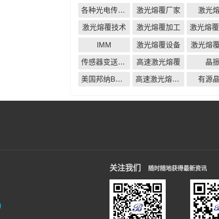
各种光电传感器
激光熔覆厂家
激光
激光熔覆技术
激光熔覆加工
IMM
激光熔覆设备
激光熔
传感器变送器仪表无线配套解决方案
高速激光熔覆
晶
美国邦纳BANNER
高速激光熔覆厂家
有源
关注我们
随时随地获得最新资讯
信）