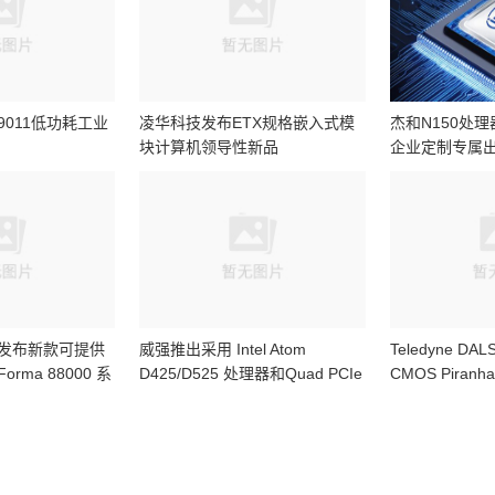
M9011低功耗工业
凌华科技发布ETX规格嵌入式模
杰和N150处
块计算机领导性新品
企业定制专属
发布新款可提供
威强推出采用 Intel Atom
Teledyne D
ma 88000 系
D425/D525 处理器和Quad PCIe
CMOS Piran
GbE 接口
系列相机