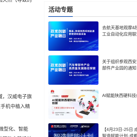
活动专题
去航天基地观摩&
工业自动化应用联
关于组织参观西安
部件产业园的通知
AI赋能陕西硬科技
域，汉威电子旗
在手机中植入精
向微型化、智能
【4月23日-25日
智造赋能计划·成