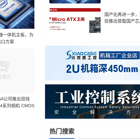
国产化再进一步，
技推出搭载国产芯
板
理器一体机主板，为
出口方案
ALSA公司推出双线
ha4系列相机 CMOS
热门搜索