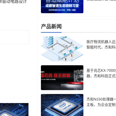
单驱动电路设计
生态链研习营
产品新闻
医疗物流机器人迈
智能时代，杰和科
计算盒 LH85 成
基于兆芯KX-700
器，杰和科技正式
cro-ATX主板CB7-
杰和N150处理器
主板，为企业定制
口方案