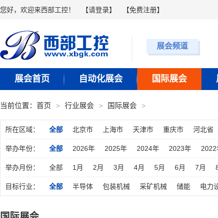
您好，欢迎来西部工控！
【
请登录
】 【
免费注册
】
展会频道
展会首页
自动化展会
国际展会
当前位置：
首页
行业展会
国际展会
所在区域：
全部
北京市
上海市
天津市
重庆市
河北省
湖南省
广东省
广西
海南省
四川省
贵州省
举办年份：
全部
2026年
2025年
2024年
2023年
202
举办月份：
全部
1月
2月
3月
4月
5月
6月
7月
目标行业：
全部
半导体
包装机械
采矿机械
储能
电力
汽车制造
石化
物流仓储
橡塑机械
新能源
国际展会