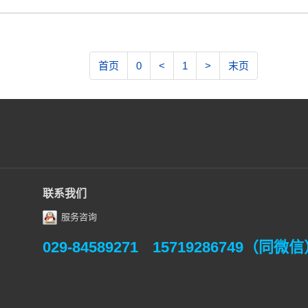
首页
0
<
1
>
末页
联系我们
服务咨询
029-84589271
15719286749（同微