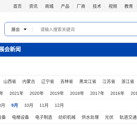
首页
资讯
商城
产品
厂商
技术
视频
教育
展会
展会新闻
山西省
内蒙古
辽宁省
吉林省
黑龙江省
江苏省
浙江省
云南省
西藏
陕西省
甘肃省
青海省
宁夏
新疆
台湾省
2年
2021年
2020年
2019年
2018年
2017年
2016年
20
8月
9月
10月
11月
12月
设备
电梯设备
电子制造
纺织机械
供水处理
光伏
轨道交通
烟草机械
冶金设备
医疗设备
印刷机械
造纸设备