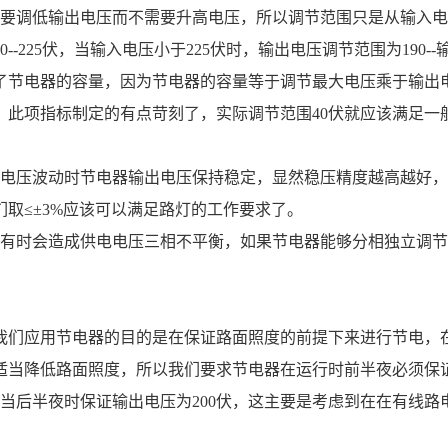
要调低输出电压而不需要升高电压，所以调节范围只是从输入电
--225伏，当输入电压小于225伏时，输出电压调节范围为190-
定了节电器的容量，因为节电器的容量等于调节最大电压乘于输出
，此项指标制定的有点苛刻了，实际调节范围40伏就应该满足一
电压波动时节电器输出电压保持稳定，显然稳压精度越高越好，
取≤±3%应该可以满足路灯的工作要求了。
有时会造成供电电压三相不平衡，如果节电器能够分相独立调节
们应用节电器的目的是在保证路面照度的前提下来进行节电，
适当降低路面照度，所以我们要求节电器在运行时前半夜必须保
，当后半夜时保证输出电压为200伏，这主要是考虑到在在有线路