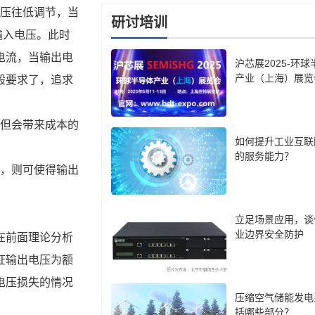
压往低调节，当
研讨培训
-输入电压。此时
电流，当输出电
沪芯展2025-环
产业（上海）展览
般要求了，追求
但会带来成本的
如何提升工业互联
的服务能力？
，则可使得输出
立足场景应用，谈
业边界安全防护
在前面理论分析
证输出电压为额
电压损失的情况
压缩空气储能发电
括哪些部分？