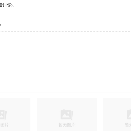
和讨论。
。