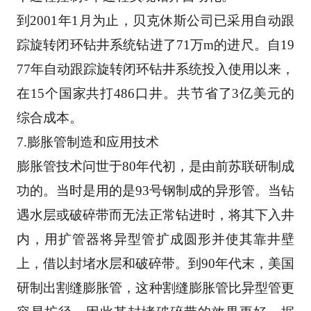
到2001年1月为止，贝克休斯公司已采用自动跟
踪旋转闭环钻井系统钻进了71万m的进尺。自19
77年
自动跟踪旋转闭环钻井系统投入使用以来，
在15个国家共打486口井。共节省了3亿美元的
综合成本
。 
7.膨胀管制造和应用技术 
膨胀管技术问世于80年代初，是由前苏联研制成
功的。当时是用的是93号钢制成的异形管。当钻
遇
水层或破碎带而无法正常钻进时，将其下入井
内，用扩管器将异型管扩成圆形并使其靠井壁
上，借
以封堵水层和破碎带。到90年代末，美国
研制出割缝膨胀管，这种割缝膨胀管比异型管更