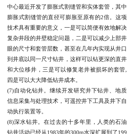
中心最
近开发了膨胀式割缝管和实体套管，其中
膨胀式割缝管的直径可膨胀至原有的2倍。这项
技术具有重
要的意义，一是可以简便有效地解决
复杂井段的井壁稳定问题，二是可以减少上部井
眼的尺寸和套
管层数，甚至在几年内实现从井口
到井底以同一尺寸钻井，这样可以钻更深的直井
和大位移井，三
是可以修复老井被损坏的套管,
四是可以大大降低钻井成本。 
(7)自动化钻井。继续开发研究井下钻井、地质
信息采集与处理技术，可遥控井下工具及井下自
动执
行装置等。 
(8)深水钻井。在过去的十多年里，人类的石油
钻井活动已经从1983年的300m水深扩展到了199