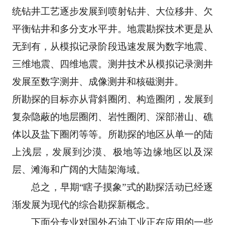
统钻井工艺逐步发展到喷射钻井、大位移井、欠
平
衡钻井和多分支水平井。地震勘探技术更是从
无到有，从模拟记录阶段迅速发展为数字地震、
三维
地震、四维地震。测井技术从模拟记录测井
发展至数字测井、成像测井和核磁测井。 
所勘探的目标亦从背斜圈闭、构造圈闭，发展到
复杂隐蔽的地层圈闭、岩性圈闭、深部潜山、礁
体
以及盐下圈闭等等。所勘探的地区从单一的陆
上浅层，发展到沙漠、极地等边缘地区以及深
层、滩
海和广阔的大陆架海域。 
　　总之，早期“瞎子摸象”式的勘探活动已经逐
渐发展为现代的综合勘探新概念。 
　　下面分专业对国外石油工业正在应用的一些