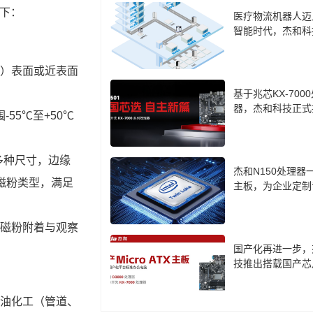
如下：
医疗物流机器人迈
智能时代，杰和科
计算盒 LH85 成
）表面或近表面
基于兆芯KX-700
器，杰和科技正式
-55℃至+50℃
cro-ATX主板CB7-
等多种尺寸，边缘
杰和N150处理器
子磁粉类型，满足
主板，为企业定制
口方案
磁粉附着与观察
国产化再进一步，
技推出搭载国产芯
板
油化工（管道、