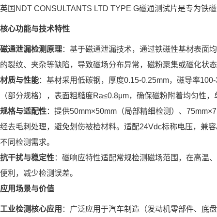
英国NDT CONSULTANTS LTD TYPE G磁通测试
核心功能与技术特性
磁通泄漏检测原理
：基于磁通泄漏技术，通过铁磁性基材表面均
的裂纹、夹杂等缺陷，导致磁场分布异常，磁粉聚集或磁化状态
材质与性能
：基材采用低碳钢，厚度0.15-0.25mm，磁导率100-
（部分规格），表面粗糙度Ra≤0.8μm，确保磁粉附着均匀性，
规格与适配性
：提供50mm×50mm（局部精细检测）、75mm
经去毛刺处理，避免划伤被检材料。适配24Vdc标称电压，兼
不同检测需求。
抗干扰与稳定性
：磁响应特性适配常规检测磁场范围，在高温、
便利，减少检测误差。
应用场景与价值
工业检测核心应用
：广泛应用于汽车制造（发动机零部件、底盘