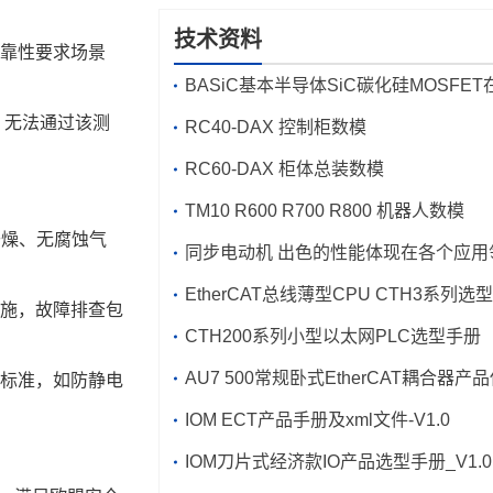
技术资料
靠性要求场景
BASiC基本半导体SiC碳化硅MOSFE
）无法通过该测
焊机中的应用
RC40-DAX 控制柜数模
RC60-DAX 柜体总装数模
TM10 R600 R700 R800 机器人数模
干燥、无腐蚀气
同步电动机 出色的性能体现在各个应用
EtherCAT总线薄型CPU CTH3
施，故障排查包
CTH200系列小型以太网PLC选型手册
AU7 500常规卧式EtherCAT耦合器产
标准，如防静电
手册及xm
IOM ECT产品手册及xm
l文件_V1.0
l文件-V1.0
IOM刀片式经济款IO产品选型手册_V1.0