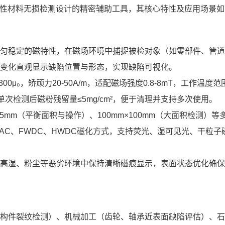
片是专为铁磁性材料无损检测设计的精密辅助工具，其核心特性及应用场景
匀稳定的磁特性，在磁场环境中捕捉被检对象（如零部件、管道
变化直观显示缺陷位置与形态，实现缺陷可视化。
300μ₀，矫顽力20-50A/m，适配磁场强度0.8-8mT，工作温度范围
单次检测后磁粉残留量≤5mg/cm²，便于清理并支持多次使用。
×75mm（平衡面积与操作）、100mm×100mm（大面积检测）
容AC、FWDC、HWDC磁化方式，支持荧光、湿可见光、干粒
高湿、粉尘等恶劣环境中保持清晰磁痕显示，表面状态优化确保
构件裂纹检测）、机械加工（齿轮、轴承近表面缺陷评估）、石