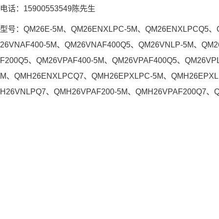
电话：15900553549陈先生
型号：QM26E-5M、QM26ENXLPC-5M、QM26ENXLPCQ5、Q
26VNAF400-5M、QM26VNAF400Q5、QM26VNLP-5M、QM
F200Q5、QM26VPAF400-5M、QM26VPAF400Q5、QM26V
M、QMH26ENXLPCQ7、QMH26EPXLPC-5M、QMH26EPXL
H26VNLPQ7、QMH26VPAF200-5M、QMH26VPAF200Q7、