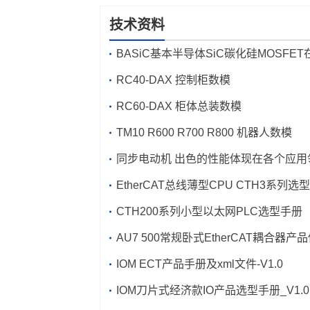
技术资料
BASiC基本半导体SiC碳化硅MOSFE
焊机中的应用
RC40-DAX 控制柜数模
RC60-DAX 柜体总装数模
TM10 R600 R700 R800 机器人数模
同步电动机 出色的性能体现在各个应用
EtherCAT总线薄型CPU CTH3
CTH200系列小型以太网PLC选型手册
AU7 500常规卧式EtherCAT耦合器产
手册及xm
IOM ECT产品手册及xm
l文件_V1.0
l文件-V1.0
IOM刀片式经济款IO产品选型手册_V1.0