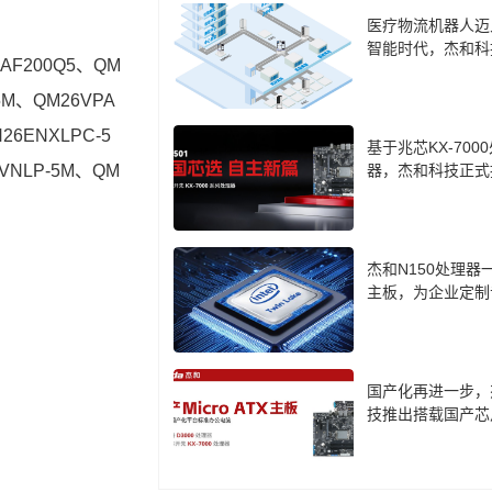
医疗物流机器人迈
智能时代，杰和科
AF200Q5、QM
计算盒 LH85 成
5M、QM26VPA
26ENXLPC-5
基于兆芯KX-700
VNLP-5M、QM
器，杰和科技正式
cro-ATX主板CB7-
杰和N150处理器
主板，为企业定制
口方案
国产化再进一步，
技推出搭载国产芯
板