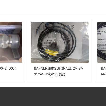
042 ID004
BANNER邦纳S18-2NAEL-2M SM
BA
312FMHSQD 传感器