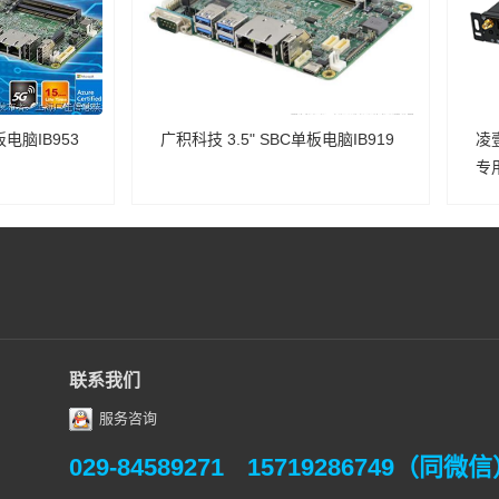
板电脑IB953
广积科技 3.5" SBC单板电脑IB919
凌壹
专
联系我们
服务咨询
029-84589271
15719286749（同微