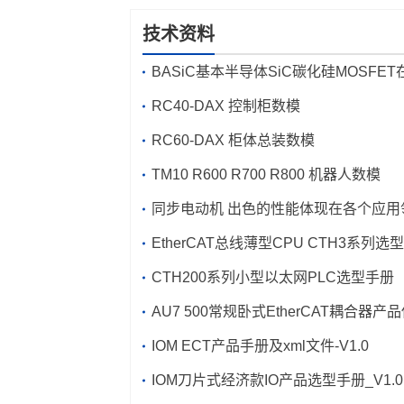
技术资料
BASiC基本半导体SiC碳化硅MOSFE
焊机中的应用
RC40-DAX 控制柜数模
RC60-DAX 柜体总装数模
TM10 R600 R700 R800 机器人数模
同步电动机 出色的性能体现在各个应用
EtherCAT总线薄型CPU CTH3
CTH200系列小型以太网PLC选型手册
AU7 500常规卧式EtherCAT耦合器产
手册及xm
IOM ECT产品手册及xm
l文件_V1.0
l文件-V1.0
IOM刀片式经济款IO产品选型手册_V1.0