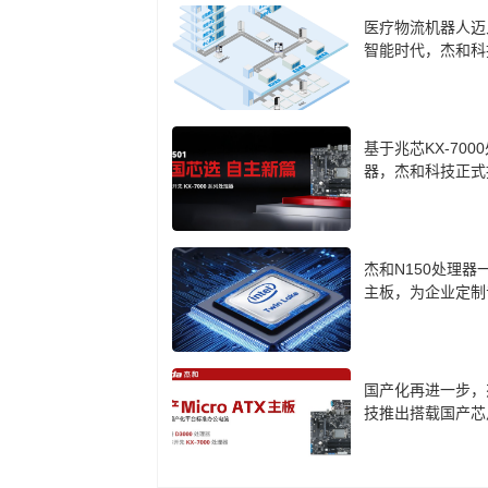
医疗物流机器人迈
智能时代，杰和科
计算盒 LH85 成
基于兆芯KX-700
器，杰和科技正式
cro-ATX主板CB7-
杰和N150处理器
主板，为企业定制
口方案
国产化再进一步，
技推出搭载国产芯
板