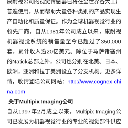
康耐视公司的视觉传感器已将在全世界各大工厂
普遍使用，从而帮助大量各种类别的产品实现生
产自动化和质量保证。作为全球机器视觉行业的
领先厂商，自从
1981
年公司成立以来，康耐视
机器视觉系统的销售量至今已超过了
350,000
套，累计收入逾
20
亿美元。除位于马萨诸塞州
的
Natick
总部之外，公司也分别在北美、日本、
欧洲，亚洲和拉丁美洲设立了分支机构。更多详
情，敬请登陆公司网站：
http://www.cognex-chi
na.com
关
于
Multipix Imaging
公司
自从
1997
年
2
月成立以来，
Multipix Imaging
公
司已发展为机器视觉行业的专业的视觉部件供应