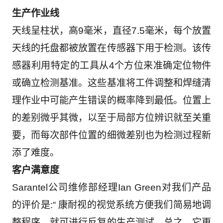
生产作业线
天线呈柱状，高
9
毫米，直径
7.5
毫米，每个放置
天线的托盘都被放置在传感器下用于检测。该传
感器利用特定的工具从
4
个方位来准确定位物件
或确立检测基准。这些基准将工件调整和焊缝清
理作业中可能产生错误的概率降到最低。位置上
的差别微乎其微，以至于局部方位辨识就至关重
要，而每次部件位置的细微差别也为检测过程新
添了难度。
客户满意度
Sarantel
公司维修部经理
Ian Green
对我们产品
的评价是
:“
康耐视的视觉系统方便我们简易地调
整程序，就可进行反复的生产测试。总之，它更