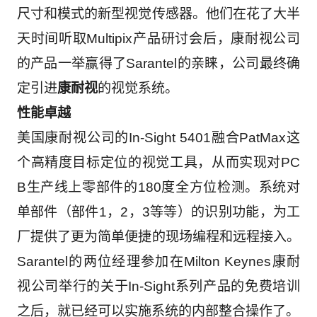
尺寸和模式的新型视觉传感器。他们在花了大半
天时间听取
Multipix
产品研讨会后，康耐视公司
的产品一举赢得了
Sarantel
的亲睐，公司最终确
定引进
康耐视
的视觉系统。
性能卓越
美国康耐视公司的
In-Sight 5401
融合
PatMax
这
个高精度目标定位的视觉工具，从而实现对
PC
B
生产线上零部件的
180
度全方位检测。系统对
单部件（部件
1
，
2
，
3
等等）的识别功能，为工
厂提供了更为简单便捷的现场编程和远程接入。
Sarantel
的两位经理参加在
Milton Keynes
康耐
视公司举行的关于
In-Sight
系列产品的免费培训
之后，就已经可以实施系统的内部整合操作了。